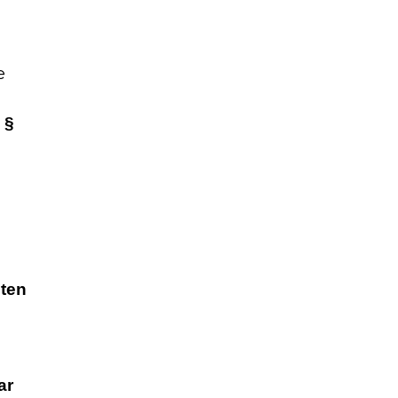
e
 §
eten
ar