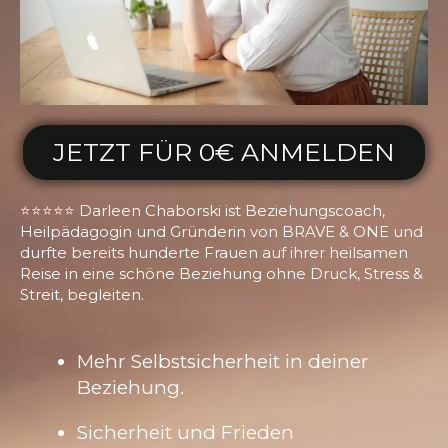
JETZT FÜR 0€ ANMELDEN
⭐️⭐️⭐️⭐️⭐️ Darleen Chaborski ist Beziehungscoach,
Heilpädagogin und Gründerin von BRAVE & ONE und
durfte bereits hunderte Frauen auf ihrer heilsamen
Reise in eine schöne Beziehung ohne Druck, Stress &
Streit, begleiten.
Mehr Selbstsicherheit in deiner
Beziehung.
Sicherheit und Frieden